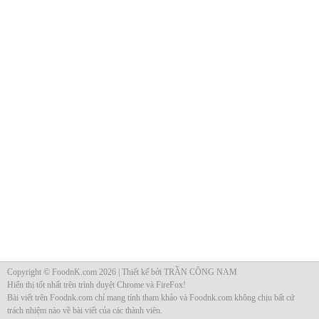
Copyright © FoodnK.com 2026 | Thiết kế bởi TRẦN CÔNG NAM
Hiển thị tốt nhất trên trình duyệt Chrome và FireFox!
Bài viết trên Foodnk.com chỉ mang tính tham khảo và Foodnk.com không chịu bất cứ
trách nhiệm nào về bài viết của các thành viên.