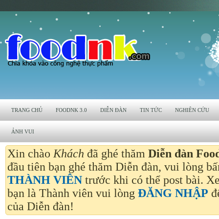
TRANG CHỦ
FOODNK 3.0
DIỄN ĐÀN
TIN TỨC
NGHIÊN CỨU
ẢNH VUI
Xin chào
Khách
đã ghé thăm
Diễn đàn Foo
đầu tiên bạn ghé thăm Diễn đàn, vui lòng b
THÀNH VIÊN
trước khi có thể post bài. 
bạn là Thành viên vui lòng
ĐĂNG NHẬP
để
của Diễn đàn!