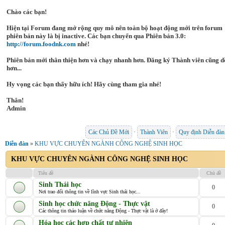
Chào các bạn!
Hiện tại Forum đang mở rộng quy mô nên toàn bộ hoạt động mới trên forum
phiên bản này là bị inactive. Các bạn chuyển qua Phiên bản 3.0:
http://forum.foodnk.com
nhé!
Phiên bản mới thân thiện hơn và chạy nhanh hơn. Đăng ký Thành viên cũng d
hơn...
Hy vọng các bạn thấy hữu ích! Hãy cùng tham gia nhé!
Thân!
Admin
Các Chủ Đề Mới
·
Thành Viên
·
Quy định Diễn đàn
Diễn đàn
»
KHU VỰC CHUYÊN NGÀNH CÔNG NGHỆ SINH HỌC
KHU VỰC CHUYÊN NGÀNH CÔNG NGHỆ SINH HỌC
Tiêu đề
Chủ đề
Sinh Thái học
0
Nơi trao đổi thông tin về lĩnh vực Sinh thái học...
Sinh học chức năng Động - Thực vật
0
Các thông tin thảo luận về chức năng Động - Thực vật là ở đây!
Hóa học các hợp chất tự nhiên